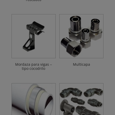
Mordaza para vigas –
Multicapa
tipo cocodrilo