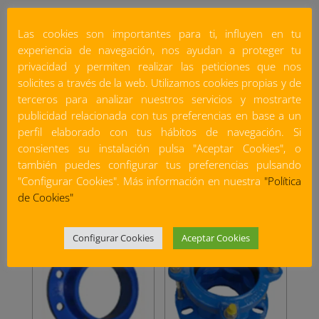
Las cookies son importantes para ti, influyen en tu
experiencia de navegación, nos ayudan a proteger tu
privacidad y permiten realizar las peticiones que nos
solicites a través de la web. Utilizamos cookies propias y de
terceros para analizar nuestros servicios y mostrarte
publicidad relacionada con tus preferencias en base a un
perfil elaborado con tus hábitos de navegación. Si
consientes su instalación pulsa "Aceptar Cookies", o
también puedes configurar tus preferencias pulsando
Bridad para soldar y
Bridas de doble cámara
"Configurar Cookies". Más información en nuestra
"Política
roscada
para PE
de Cookies"
Configurar Cookies
Aceptar Cookies