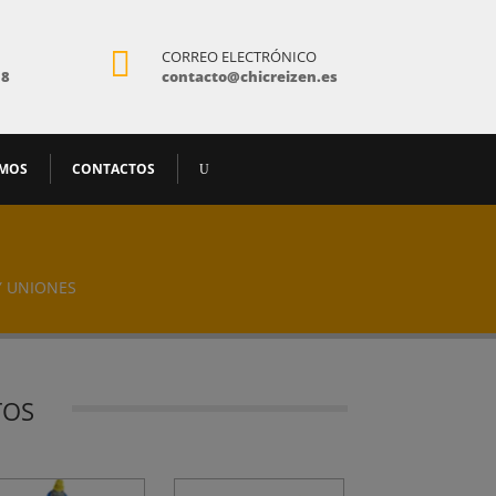

CORREO ELECTRÓNICO
18
contacto@chicreizen.es
AMOS
CONTACTOS
Y UNIONES
TOS