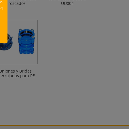
us
y roscados
UU004
en
Uniones y Bridas
cerrojadas para PE