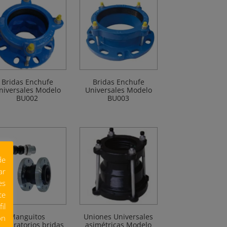
Bridas Enchufe
Bridas Enchufe
niversales Modelo
Universales Modelo
BU002
BU003
de
ar
es
te
il
Manguitos
Uniones Universales
ón
tivibratorios bridas
asimétricas Modelo