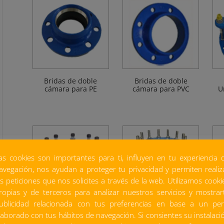
Bridas de doble
Bridas de doble
cámara para PE
cámara para PVC
U
as cookies son importantes para ti, influyen en tu experiencia 
avegación, nos ayudan a proteger tu privacidad y permiten realiz
as peticiones que nos solicites a través de la web. Utilizamos cooki
ropias y de terceros para analizar nuestros servicios y mostrar
ublicidad relacionada con tus preferencias en base a un perf
Carretes telescópicos
Carretes telescópicos
laborado con tus hábitos de navegación. Si consientes su instalaci
de desmontaje de
de desmontaje de
an