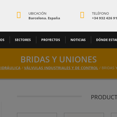


UBICACIÓN
TELÉFONO
Barcelona. España
+34 932 426 9
MOS
SECTORES
PROYECTOS
NOTICIAS
DÓNDE EST
BRIDAS Y UNIONES
IDRÁULICA
/
VÁLVULAS INDUSTRIALES Y DE CONTROL
/ BRIDAS 
PRODUC