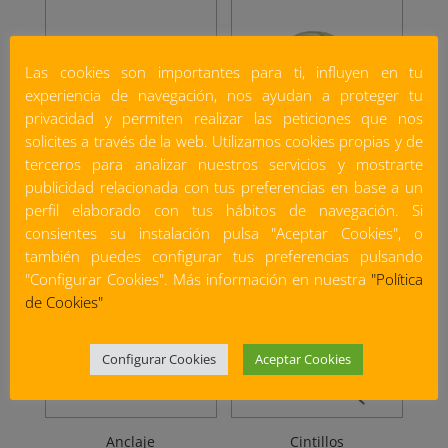
Las cookies son importantes para ti, influyen en tu
experiencia de navegación, nos ayudan a proteger tu
privacidad y permiten realizar las peticiones que nos
solicites a través de la web. Utilizamos cookies propias y de
terceros para analizar nuestros servicios y mostrarte
publicidad relacionada con tus preferencias en base a un
Abrazadera isofónica
Abrazadera metálica
perfil elaborado con tus hábitos de navegación. Si
consientes su instalación pulsa "Aceptar Cookies", o
también puedes configurar tus preferencias pulsando
"Configurar Cookies". Más información en nuestra
"Política
de Cookies"
Configurar Cookies
Aceptar Cookies
Anclaje
Cintillos