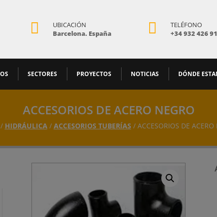


UBICACIÓN
TELÉFONO
Barcelona. España
+34 932 426 9
MOS
SECTORES
PROYECTOS
NOTICIAS
DÓNDE EST
ACCESORIOS DE ACERO NEGRO
 /
HIDRÁULICA
/
ACCESORIOS TUBERÍAS
/ ACCESORIOS DE ACERO