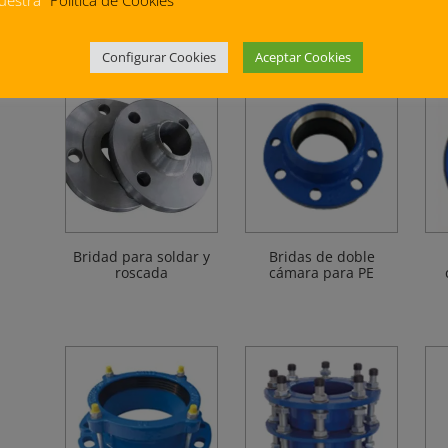
uestra
"Política de Cookies"
Aislamiento de Lana
Aislamiento para
Ai
de Roca
Tuberías
T
Configurar Cookies
Aceptar Cookies
Bridad para soldar y
Bridas de doble
roscada
cámara para PE