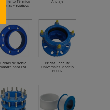
slamiento Térmico
Anclaje
uberías y equipos
Bridas de doble
Bridas Enchufe
cámara para PVC
Universales Modelo
BU002