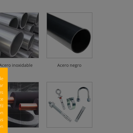
Acero inoxidable
Acero negro
de
ar
es
te
il
ón
us
en