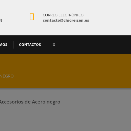

CORREO ELECTRÓNICO
18
contacto@chicreizen.es
AMOS
CONTACTOS
 NEGRO
Accesorios de Acero negro