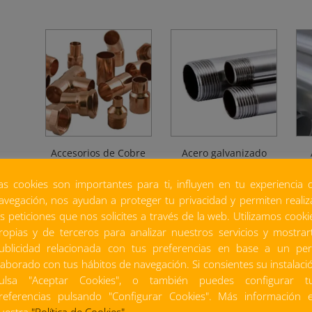
Accesorios de Cobre
Acero galvanizado
as cookies son importantes para ti, influyen en tu experiencia 
avegación, nos ayudan a proteger tu privacidad y permiten realiz
as peticiones que nos solicites a través de la web. Utilizamos cooki
ropias y de terceros para analizar nuestros servicios y mostrar
ublicidad relacionada con tus preferencias en base a un perf
laborado con tus hábitos de navegación. Si consientes su instalaci
ulsa "Aceptar Cookies", o también puedes configurar t
referencias pulsando "Configurar Cookies". Más información 