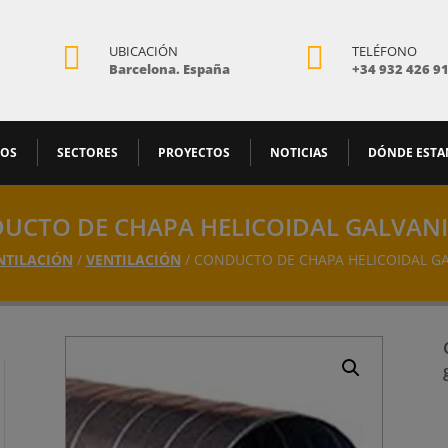


UBICACIÓN
TELÉFONO
Barcelona. España
+34 932 426 9
MOS
SECTORES
PROYECTOS
NOTICIAS
DÓNDE EST
UCTO DE CHAPA HELICOIDAL GALVAN
NTILACIÓN
/
VENTILACIÓN
/ CONDUCTO DE CHAPA HELICOIDAL G