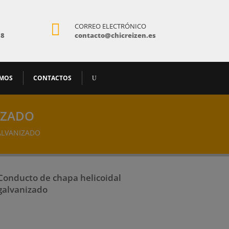

CORREO ELECTRÓNICO
18
contacto@chicreizen.es
AMOS
CONTACTOS
IZADO
ALVANIZADO
Conducto de chapa helicoidal
galvanizado