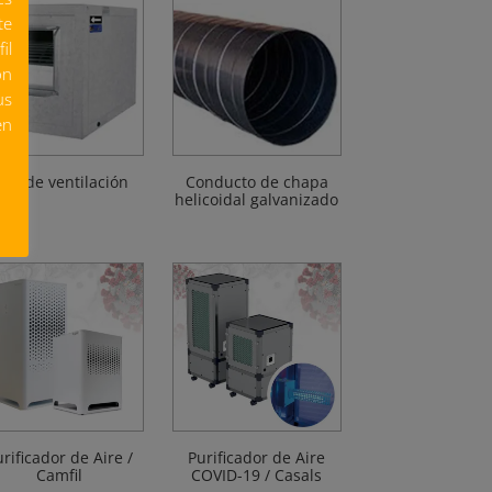
te
il
ón
us
en
aja de ventilación
Conducto de chapa
helicoidal galvanizado
rificador de Aire /
Purificador de Aire
Camfil
COVID-19 / Casals