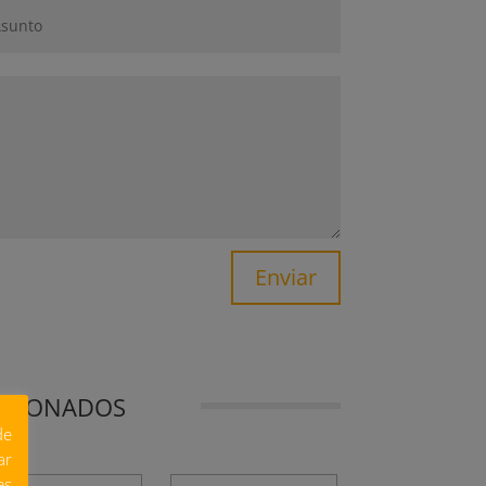
Enviar
ACIONADOS
de
ar
es