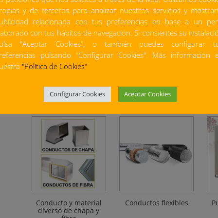
ropias y de terceros para analizar nuestros servicios y mostrar
ublicidad relacionada con tus preferencias en base a un perf
laborado con tus hábitos de navegación. Si consientes su instalaci
ulsa "Aceptar Cookies", o también puedes configurar t
referencias pulsando "Configurar Cookies". Más información 
uestra
"Política de Cookies"
Accesorios conducto
Aislamiento de
C
de chapa galvanizada
conductos
Configurar Cookies
Aceptar Cookies
Conducto y material
Conductos flexibles
Pu
diverso de chapa y