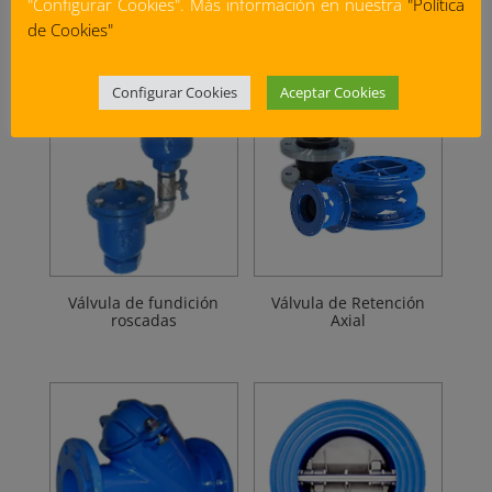
"Configurar Cookies". Más información en nuestra
"Política
aguas limpias, flotador
Residuales PN16
PEAD
de Cookies"
Configurar Cookies
Aceptar Cookies
Válvula de fundición
Válvula de Retención
roscadas
Axial