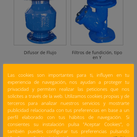
Difusor de Flujo
Filtros de fundición, tipo
en Y
Las cookies son importantes para ti, influyen en tu
experiencia de navegación, nos ayudan a proteger tu
privacidad y permiten realizar las peticiones que nos
solicites a través de la web. Utilizamos cookies propias y de
terceros para analizar nuestros servicios y mostrarte
publicidad relacionada con tus preferencias en base a un
perfil elaborado con tus hábitos de navegación. Si
consientes su instalación pulsa "Aceptar Cookies", o
también puedes configurar tus preferencias pulsando
Válvula Compacta para
Válvula de Aguas