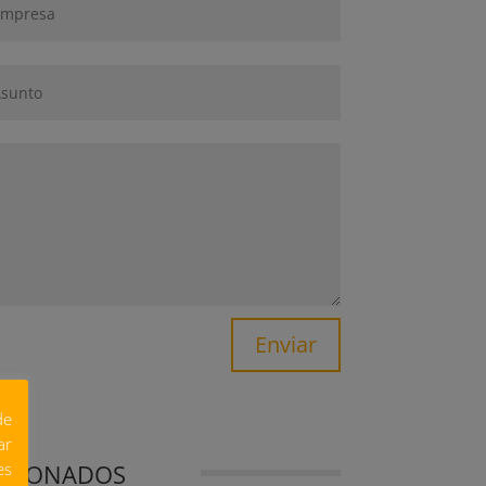
Enviar
de
ar
ACIONADOS
es