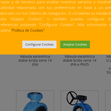
ropias y de terceros para analizar nuestros servicios y mostrar
ublicidad relacionada con tus preferencias en base a un perf
laborado con tus hábitos de navegación. Si consientes su instalaci
ulsa "Aceptar Cookies", o también puedes configurar t
referencias pulsando "Configurar Cookies". Más información 
uestra
"Política de Cookies"
Configurar Cookies
Aceptar Cookies
Válvula excentrica
Válvula excéntrica
Vá
doble brida serie 14
doble brida serie 14
U 
(F4)
(F4) a PN25
i
SS