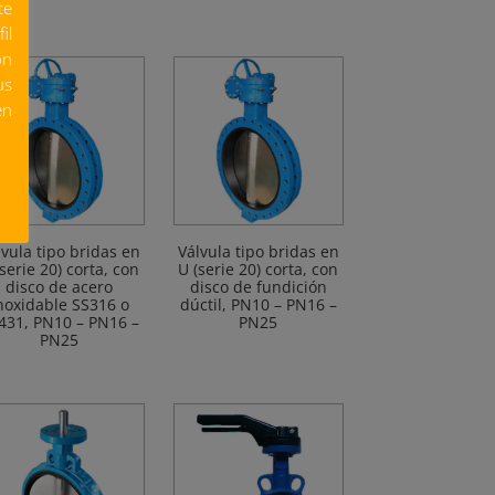
te
il
ón
us
en
lvula tipo bridas en
Válvula tipo bridas en
(serie 20) corta, con
U (serie 20) corta, con
disco de acero
disco de fundición
noxidable SS316 o
dúctil, PN10 – PN16 –
431, PN10 – PN16 –
PN25
PN25