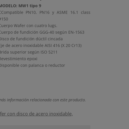
MODELO: MW1 tipo 9
CCompatible PN10, PN16 y ASME 16.1 class
#150
Cuerpo Wafer con cuatro lugs.
Cuerpo de fundición GGG-40 según EN-1563
Disco de fundición dúctil cincada
Eje de acero inoxidable AISI 416 (X 20 Cr13)
Brida superior según ISO 5211
Revestimiento epoxi
Disponible con palanca o reductor
más información relacionada con este producto.
fer con disco de acero inoxidable,