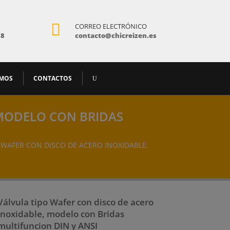

CORREO ELECTRÓNICO
18
contacto@chicreizen.es
AMOS
CONTACTOS
 MODELO CON BRIDAS
O WAFER CON DISCO DE ACERO INOXIDABLE,
Válvula tipo Wafer con disco de acero
inoxidable, modelo con Bridas
multifuncion DIN y ANSI