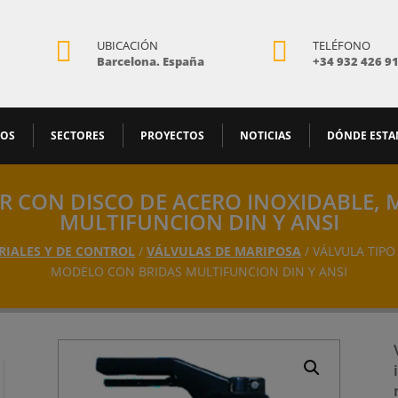


UBICACIÓN
TELÉFONO
Barcelona. España
+34 932 426 9
MOS
SECTORES
PROYECTOS
NOTICIAS
DÓNDE EST
R CON DISCO DE ACERO INOXIDABLE,
MULTIFUNCION DIN Y ANSI
RIALES Y DE CONTROL
/
VÁLVULAS DE MARIPOSA
/ VÁLVULA TIP
MODELO CON BRIDAS MULTIFUNCION DIN Y ANSI