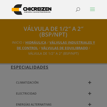
VÁLVULA DE 1/2″ A 2″
(BSP/NPT)
INICIO /
HIDRÁULICA
/
VÁLVULAS INDUSTRIALES Y
DE CONTROL
/
VÁLVULAS DE EQUILIBRADO
/
VÁLVULA DE 1/2″ A 2″ (BSP/NPT)
ESPECIALIDADES
CLIMATIZACIÓN
ELECTRICIDAD
ENERGÍAS ALTERNATIVAS