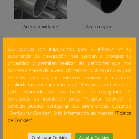
Acero inoxidable
Acero negro
Las cookies son importantes para ti, influyen en tu
experiencia de navegación, nos ayudan a proteger tu
privacidad y permiten realizar las peticiones que nos
solicites a través de la web. Utilizamos cookies propias y de
terceros para analizar nuestros servicios y mostrarte
publicidad relacionada con tus preferencias en base a un
perfil elaborado con tus hábitos de navegación. Si
consientes su instalación pulsa "Aceptar Cookies", o
Aislamiento de Lana de
Aislamiento para
también puedes configurar tus preferencias pulsando
Roca
Tuberías
"Configurar Cookies". Más información en nuestra
"Política
de Cookies"
Configurar Cookies
Aceptar Cookies