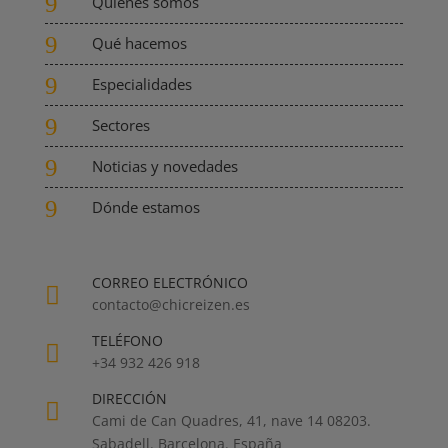
9
Quiénes somos
9
Qué hacemos
9
Especialidades
9
Sectores
9
Noticias y novedades
9
Dónde estamos
CORREO ELECTRÓNICO

contacto@chicreizen.es
TELÉFONO

+34 932 426 918
DIRECCIÓN

Cami de Can Quadres, 41, nave 14 08203.
Sabadell. Barcelona. España