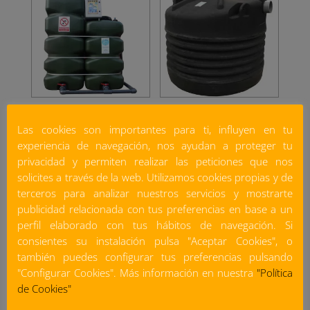
Depósitos I
Depósitos II
Las cookies son importantes para ti, influyen en tu
experiencia de navegación, nos ayudan a proteger tu
privacidad y permiten realizar las peticiones que nos
solicites a través de la web. Utilizamos cookies propias y de
terceros para analizar nuestros servicios y mostrarte
publicidad relacionada con tus preferencias en base a un
perfil elaborado con tus hábitos de navegación. Si
consientes su instalación pulsa "Aceptar Cookies", o
también puedes configurar tus preferencias pulsando
"Configurar Cookies". Más información en nuestra
"Política
de Cookies"
Depósitos y Plantas
Depósitos y Plantas
Residuales I
Residuales II