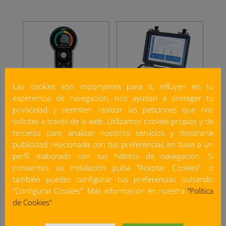
Las cookies son importantes para ti, influyen en tu
experiencia de navegación, nos ayudan a proteger tu
privacidad y permiten realizar las peticiones que nos
Controlador de estado
Datalogger MB-3TL
solicites a través de la web. Utilizamos cookies propias y de
del aceite TMEH 1 SKF
terceros para analizar nuestros servicios y mostrarte
publicidad relacionada con tus preferencias en base a un
perfil elaborado con tus hábitos de navegación. Si
consientes su instalación pulsa "Aceptar Cookies", o
también puedes configurar tus preferencias pulsando
"Configurar Cookies". Más información en nuestra
"Política
de Cookies"