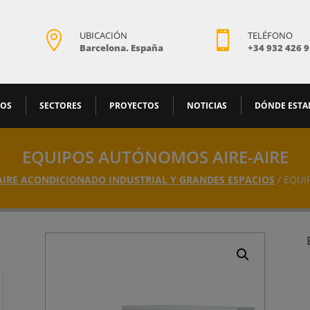

UBICACIÓN

TELÉFONO
Barcelona. España
+34 932 426 
MOS
SECTORES
PROYECTOS
NOTICIAS
DÓNDE EST
EQUIPOS AUTÓNOMOS AIRE-AIRE
AIRE ACONDICIONADO INDUSTRIAL Y GRANDES ESPACIOS
/ EQUI