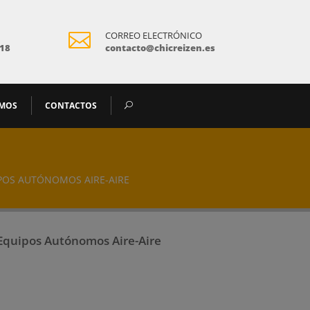

CORREO ELECTRÓNICO
918
contacto@chicreizen.es
AMOS
CONTACTOS
POS AUTÓNOMOS AIRE-AIRE
Equipos Autónomos Aire-Aire