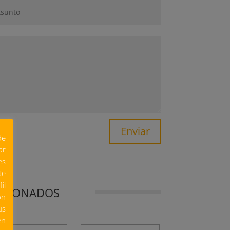
Enviar
de
ar
es
te
il
ACIONADOS
ón
us
en