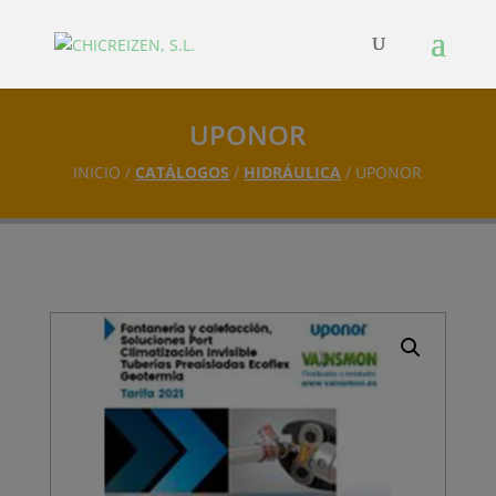
UPONOR
INICIO /
CATÁLOGOS
/
HIDRÁULICA
/ UPONOR