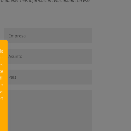
ara obtener más información relacionada con este
de
ar
es
te
il
ón
us
en