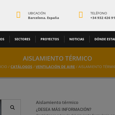


UBICACIÓN
TELÉFONO
Barcelona. España
+34 932 426 9
MOS
SECTORES
PROYECTOS
NOTICIAS
DÓNDE EST
AISLAMIENTO TÉRMICO
ICIO /
CATÁLOGOS
/
VENTILACIÓN DE AIRE
/ AISLAMIENTO TÉRMI
Aislamiento térmico
¿DESEA MÁS INFORMACIÓN?