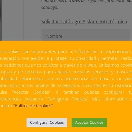
Contáctenos a través del siguiente formulario p
catálogo.
Solicitar Catálogo: Aislamiento térmico
as cookies son importantes para ti, influyen en tu experiencia 
avegación, nos ayudan a proteger tu privacidad y permiten realiz
as peticiones que nos solicites a través de la web. Utilizamos cooki
ropias y de terceros para analizar nuestros servicios y mostrar
ublicidad relacionada con tus preferencias en base a un perf
laborado con tus hábitos de navegación. Si consientes su instalaci
ulsa "Aceptar Cookies", o también puedes configurar t
referencias pulsando "Configurar Cookies". Más información 
uestra
"Política de Cookies"
Configurar Cookies
Aceptar Cookies