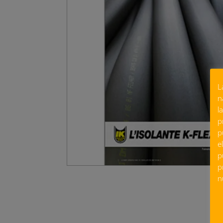
L
n
l
p
p
e
p
p
n