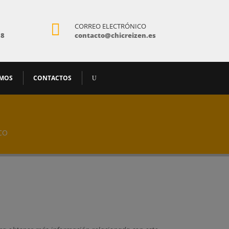

CORREO ELECTRÓNICO
18
contacto@chicreizen.es
AMOS
CONTACTOS
CO